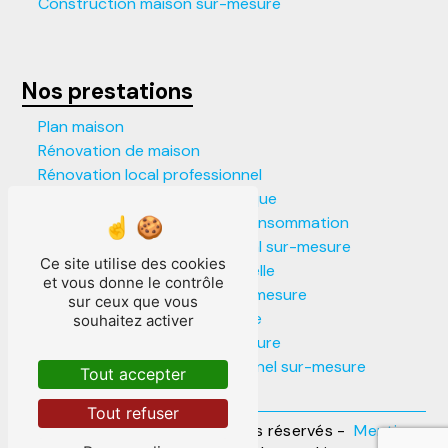
Construction maison sur-mesure
Nos prestations
Plan maison
Rénovation de maison
Rénovation local professionnel
Construction maison écologique
Construction maison faible consommation
Construction local commercial sur-mesure
Ce site utilise des cookies
Construction maison individuelle
et vous donne le contrôle
Construction locaux pro sur-mesure
sur ceux que vous
Construction maison moderne
souhaitez activer
Construction maison sur-mesure
Construction local professionnel sur-mesure
Tout accepter
Agrandissement de maison
Tout refuser
©
Vistalid
- 2026 - Tous droits réservés -
Mentions