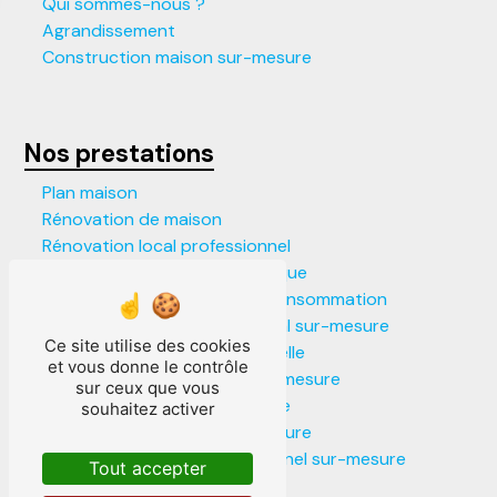
Qui sommes-nous ?
Agrandissement
Construction maison sur-mesure
Nos prestations
Plan maison
Rénovation de maison
Rénovation local professionnel
Construction maison écologique
Construction maison faible consommation
Construction local commercial sur-mesure
Ce site utilise des cookies
Construction maison individuelle
et vous donne le contrôle
Construction locaux pro sur-mesure
sur ceux que vous
Construction maison moderne
souhaitez activer
Construction maison sur-mesure
Construction local professionnel sur-mesure
Tout accepter
Agrandissement de maison