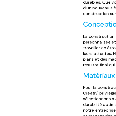
durables. Que vo
d'un nouveau siè
construction su
Concepti
La construction
personnalisée et
travailler en ét
leurs attentes. 
plans et des maq
résultat final qui
Matériaux 
Pour la construc
Creativ' privilég
sélectionnons av
durabilité optima
notre entreprise
et respect des n