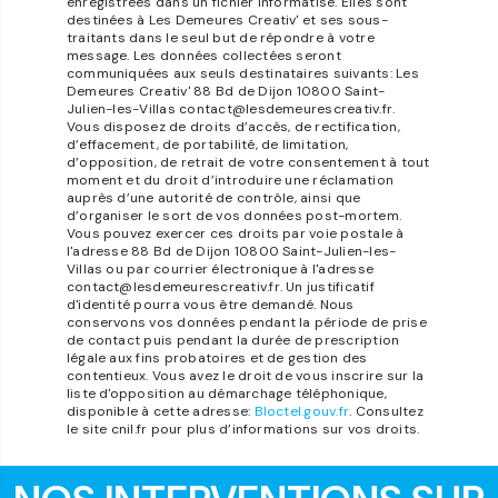
enregistrées dans un fichier informatisé. Elles sont
destinées à Les Demeures Creativ' et ses sous-
traitants dans le seul but de répondre à votre
message. Les données collectées seront
communiquées aux seuls destinataires suivants: Les
Demeures Creativ' 88 Bd de Dijon 10800 Saint-
Julien-les-Villas contact@lesdemeurescreativ.fr.
Vous disposez de droits d’accès, de rectification,
d’effacement, de portabilité, de limitation,
d’opposition, de retrait de votre consentement à tout
moment et du droit d’introduire une réclamation
auprès d’une autorité de contrôle, ainsi que
d’organiser le sort de vos données post-mortem.
Vous pouvez exercer ces droits par voie postale à
l'adresse 88 Bd de Dijon 10800 Saint-Julien-les-
Villas ou par courrier électronique à l'adresse
contact@lesdemeurescreativ.fr. Un justificatif
d'identité pourra vous être demandé. Nous
conservons vos données pendant la période de prise
de contact puis pendant la durée de prescription
légale aux fins probatoires et de gestion des
contentieux. Vous avez le droit de vous inscrire sur la
liste d'opposition au démarchage téléphonique,
disponible à cette adresse:
Bloctel.gouv.fr
. Consultez
le site cnil.fr pour plus d’informations sur vos droits.