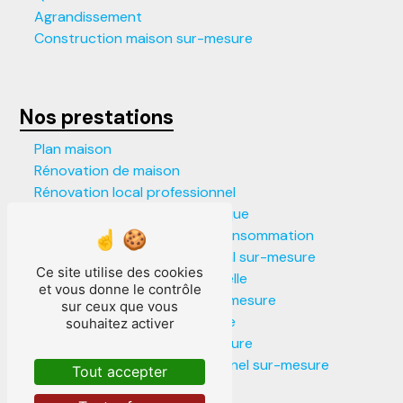
Agrandissement
Construction maison sur-mesure
Nos prestations
Plan maison
Rénovation de maison
Rénovation local professionnel
Construction maison écologique
Construction maison faible consommation
Construction local commercial sur-mesure
Ce site utilise des cookies
Construction maison individuelle
et vous donne le contrôle
Construction locaux pro sur-mesure
sur ceux que vous
Construction maison moderne
souhaitez activer
Construction maison sur-mesure
Construction local professionnel sur-mesure
Tout accepter
Agrandissement de maison